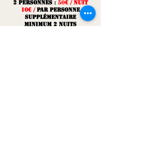
2 personnes
:
50
€ / nuit
10€ /
par personne
supplémentaire
Minimum 2 Nuits
11
JUILLET au 31
JUILLET
PRIX MAXIMUM 410
€ /
la
semaine POUR 4
PERSONNES
1
aout AU 30 AOUT
PRIX MAXIMUM 470
€ /
la
semaine POUR 4
PERSONNES